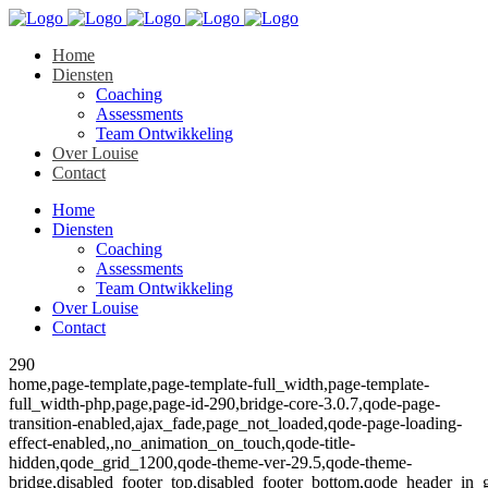
Home
Diensten
Coaching
Assessments
Team Ontwikkeling
Over Louise
Contact
Home
Diensten
Coaching
Assessments
Team Ontwikkeling
Over Louise
Contact
290
home,page-template,page-template-full_width,page-template-
full_width-php,page,page-id-290,bridge-core-3.0.7,qode-page-
transition-enabled,ajax_fade,page_not_loaded,qode-page-loading-
effect-enabled,,no_animation_on_touch,qode-title-
hidden,qode_grid_1200,qode-theme-ver-29.5,qode-theme-
bridge,disabled_footer_top,disabled_footer_bottom,qode_header_in_