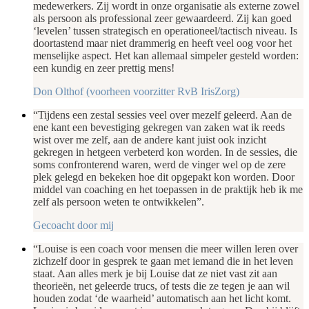
medewerkers. Zij wordt in onze organisatie als externe zowel
als persoon als professional zeer gewaardeerd. Zij kan goed
‘levelen’ tussen strategisch en operationeel/tactisch niveau. Is
doortastend maar niet drammerig en heeft veel oog voor het
menselijke aspect. Het kan allemaal simpeler gesteld worden:
een kundig en zeer prettig mens!
Don Olthof (voorheen voorzitter RvB IrisZorg)
“Tijdens een zestal sessies veel over mezelf geleerd. Aan de
ene kant een bevestiging gekregen van zaken wat ik reeds
wist over me zelf, aan de andere kant juist ook inzicht
gekregen in hetgeen verbeterd kon worden. In de sessies, die
soms confronterend waren, werd de vinger wel op de zere
plek gelegd en bekeken hoe dit opgepakt kon worden. Door
middel van coaching en het toepassen in de praktijk heb ik me
zelf als persoon weten te ontwikkelen”.
Gecoacht door mij
“Louise is een coach voor mensen die meer willen leren over
zichzelf door in gesprek te gaan met iemand die in het leven
staat. Aan alles merk je bij Louise dat ze niet vast zit aan
theorieën, net geleerde trucs, of tests die ze tegen je aan wil
houden zodat ‘de waarheid’ automatisch aan het licht komt.