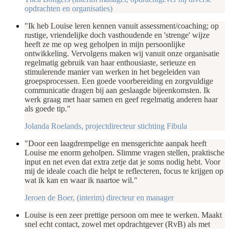
opdrachten en organisaties)
"Ik heb Louise leren kennen vanuit assessment/coaching; op
rustige, vriendelijke doch vasthoudende en 'strenge' wijze
heeft ze me op weg geholpen in mijn persoonlijke
ontwikkeling. Vervolgens maken wij vanuit onze organisatie
regelmatig gebruik van haar enthousiaste, serieuze en
stimulerende manier van werken in het begeleiden van
groepsprocessen. Een goede voorbereiding en zorgvuldige
communicatie dragen bij aan geslaagde bijeenkomsten. Ik
werk graag met haar samen en geef regelmatig anderen haar
als goede tip."
Jolanda Roelands, projectdirecteur stichting Fibula
"Door een laagdrempelige en mensgerichte aanpak heeft
Louise me enorm geholpen. Slimme vragen stellen, praktische
input en net even dat extra zetje dat je soms nodig hebt. Voor
mij de ideale coach die helpt te reflecteren, focus te krijgen op
wat ik kan en waar ik naartoe wil."
Jeroen de Boer, (interim) directeur en manager
Louise is een zeer prettige persoon om mee te werken. Maakt
snel echt contact, zowel met opdrachtgever (RvB) als met