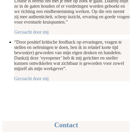
Louise is bereid om met je mee op zoek te gaan. Daarbij blijft
ze in de gaten houden of er vorderingen worden geboekt en
we richting een eindbestemming werken. Op die reis neemt
zij mee authenticiteit, scherp inzicht, ervaring en goede vragen
voor eventuele kruispunten.”
Gecoacht door mij
“Door positief kritische feedback op ervaringen, vragen te
stellen en oefeningen te doen, ben ik in relatief korte tijd
bewust(er) geworden van mijn eigen denken en handelen.
Dankzij deze ‘eyeopener’ heb ik mij gerichter en sneller
kunnen ontwikkelen wat zichtbaar is geworden voor zowel
mijzelf als mijn werkgever”.
Gecoacht door mij
Contact